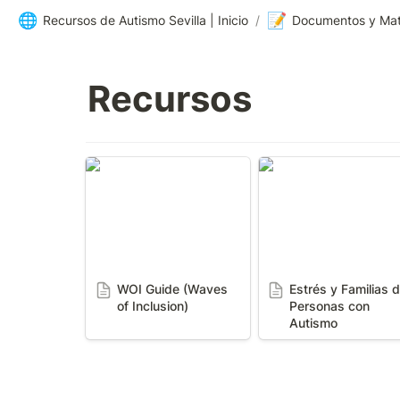
🌐
📝
Recursos de Autismo Sevilla | Inicio
/
Documentos y Mat
Recursos
WOI Guide (Waves of
Estrés y Familias de
Inclusion)
Personas con Autis
WOI Guide (Waves 
Estrés y Familias d
of Inclusion)
Personas con 
Autismo