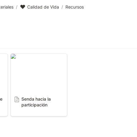
❤️
eriales
/
Calidad de Vida
/
Recursos
Senda hacia la
mo
participación
e 
Senda hacia la 
participación