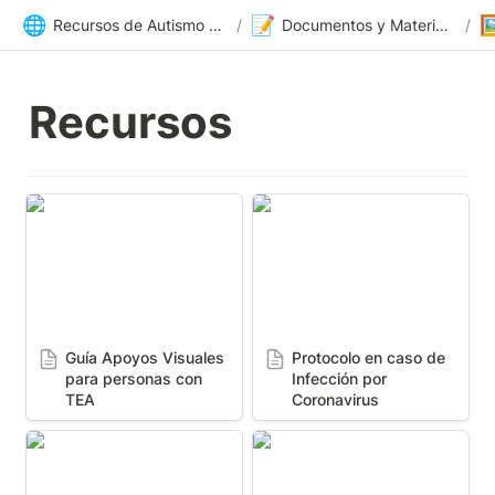
🌐
📝

Recursos de Autismo Sevilla | Inicio
/
Documentos y Materiales
/
Recursos
Guía Apoyos Visuales
Protocolo en caso de
para personas con TEA
Infección por
Coronavirus
Guía Apoyos Visuales 
Protocolo en caso de 
para personas con 
Infección por 
TEA
Coronavirus
Guía de Buenas Prácticas
Guía para la inclusión de
para una Señalización
la persona con la
accesible en edificios
condición del espectro