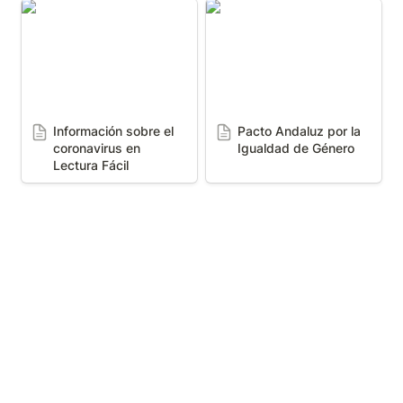
Información sobre el
Pacto Andaluz por la
coronavirus en Lectura
Igualdad de Género
Fácil
Información sobre el 
Pacto Andaluz por la 
coronavirus en 
Igualdad de Género
Lectura Fácil