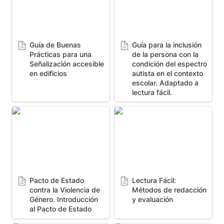
autista en el contexto
escolar. Adaptado a
lectura fácil.
Guía de Buenas 
Guía para la inclusión 
Prácticas para una 
de la persona con la 
Señalización accesible 
condición del espectro 
en edificios
autista en el contexto 
escolar. Adaptado a 
lectura fácil.
Pacto de Estado contra
Lectura Fácil: Métodos
la Violencia de Género.
de redacción y
Introducción al Pacto de
evaluación
Estado
Pacto de Estado 
Lectura Fácil: 
contra la Violencia de 
Métodos de redacción 
Género. Introducción 
y evaluación
al Pacto de Estado