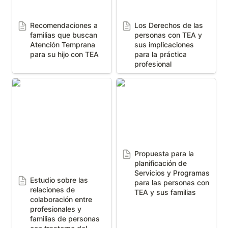
Recomendaciones a 
Los Derechos de las 
familias que buscan 
personas con TEA y 
Atención Temprana 
sus implicaciones 
para su hijo con TEA
para la práctica 
profesional
Estudio sobre las
Propuesta para la
relaciones de
planificación de Servicios
colaboración entre
y Programas para las
profesionales y familias
personas con TEA y sus
de personas con
familias
trastorno del espectro
del autismo (TEA): la
Propuesta para la 
perspectiva de los
planificación de 
profesionales
Servicios y Programas 
Estudio sobre las 
para las personas con 
relaciones de 
TEA y sus familias
colaboración entre 
profesionales y 
familias de personas 