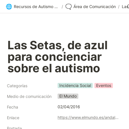
🌐
🗨️
Recursos de Autismo Sevilla | Inicio
/
Área de Comunicación
/
Las Setas, de azul 
para concienciar 
sobre el autismo
Incidencia Social
Eventos
Categorías
El Mundo
Medio de comunicación
02/04/2016
Fecha
https://www.elmundo.es/andalucia/sevilla/2016/04/02/56ff978a22601d346f8b45c0.html
Enlace
Portada