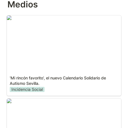
Medios
'Mi rincón favorito', el nuevo Calendario Solidario de
Autismo Sevilla.
'Mi rincón favorito', el nuevo Calendario Solidario de 
Autismo Sevilla.
Incidencia Social
Diputación de Sevilla entrega casi dos millones de
euros a más de 40 entidades para proyectos de
atención social