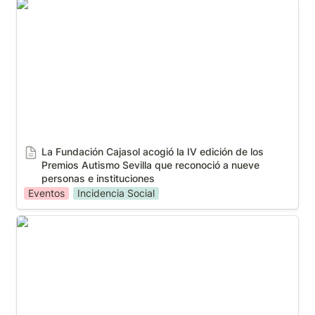
La Fundación Cajasol acogió la IV edición de los
Premios Autismo Sevilla que reconoció a nueve
personas e instituciones
La Fundación Cajasol acogió la IV edición de los 
Premios Autismo Sevilla que reconoció a nueve 
personas e instituciones
Eventos
Incidencia Social
Este es el cartel de la coronación canónica de la
Virgen del Rocío de La Redención