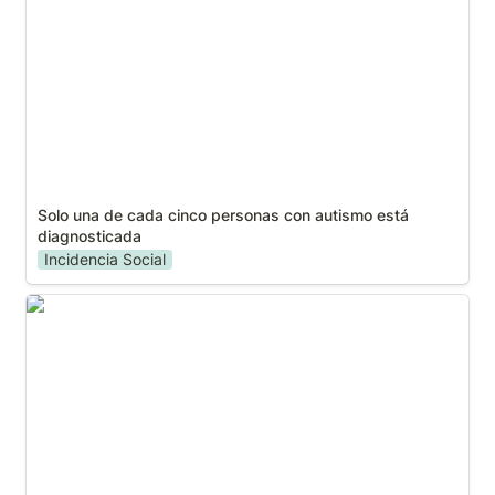
diagnosticada
Solo una de cada cinco personas con autismo está 
diagnosticada
Incidencia Social
La Fundación Bidafarma, Autismo Sevilla y Autismo
España han presentado un decálogo para mejorar la
atención en farmacias a personas con autismo