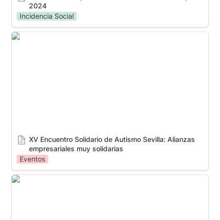
2024
Incidencia Social
XV Encuentro Solidario de Autismo Sevilla: Alianzas
empresariales muy solidarias
XV Encuentro Solidario de Autismo Sevilla: Alianzas 
empresariales muy solidarias
Eventos
La Junta destaca el proyecto de Autismo Sevilla de
atención diurna inclusiva como iniciativa innovadora
en TEA