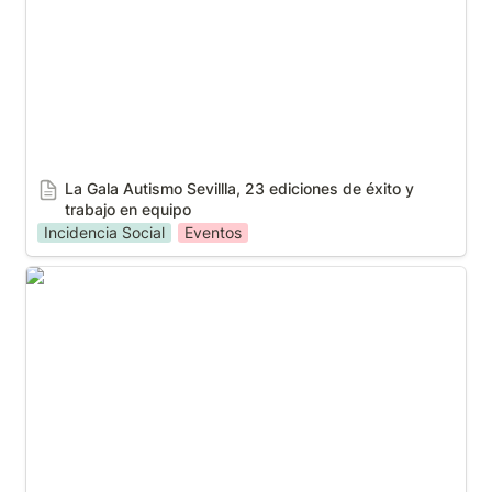
La Gala Autismo Sevillla, 23 ediciones de éxito y 
trabajo en equipo
Incidencia Social
Eventos
Quince jóvenes con discapacidad intelectual
obtienen un título en la Universidad de Sevilla con
'Unidiversidad'