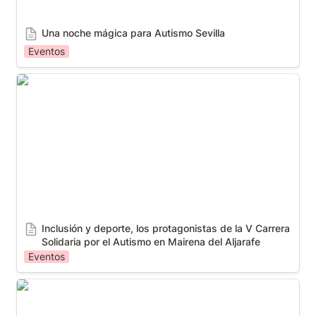
Una noche mágica para Autismo Sevilla
Eventos
Inclusión y deporte, los protagonistas de la V
Carrera Solidaria por el Autismo en Mairena del
Aljarafe
Inclusión y deporte, los protagonistas de la V Carrera 
Solidaria por el Autismo en Mairena del Aljarafe
Eventos
"Es necesario conocer el autismo y su realidad para
poder entenderlo y poder ser consciente de lo que
implica"