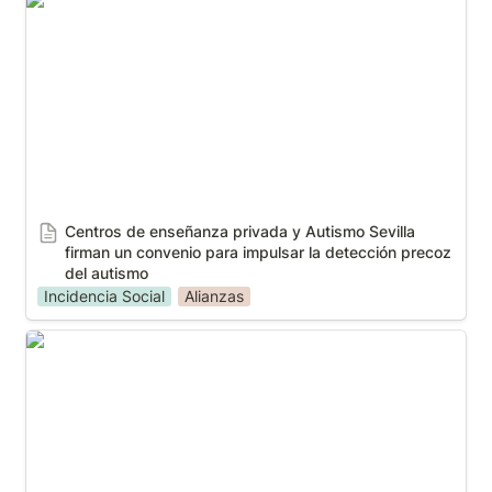
Centros de enseñanza privada y Autismo Sevilla
firman un convenio para impulsar la detección
precoz del autismo
Centros de enseñanza privada y Autismo Sevilla 
firman un convenio para impulsar la detección precoz 
del autismo
Incidencia Social
Alianzas
La VI Carrera Solidaria Pasos por el Autismo llega al
Parque del Alamillo para llenar de azul Sevilla