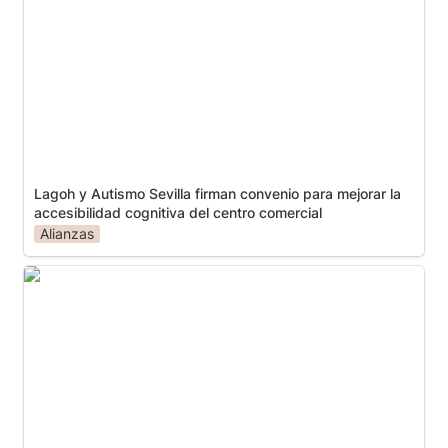
mejorar la accesibilidad cognitiva del centro
comercial
Lagoh y Autismo Sevilla firman convenio para mejorar la 
accesibilidad cognitiva del centro comercial
Alianzas
“Comer bien, Vivir mejor” nuevo proyecto con el
apoyo de Fundación Alcampo