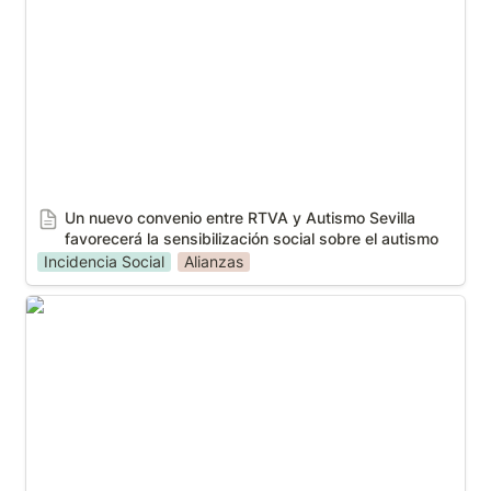
favorecerá la sensibilización social sobre el autismo
Un nuevo convenio entre RTVA y Autismo Sevilla 
favorecerá la sensibilización social sobre el autismo
Incidencia Social
Alianzas
La Iglesia de Santiago se convierte en la primera de
Sevilla accesible cognitivamente