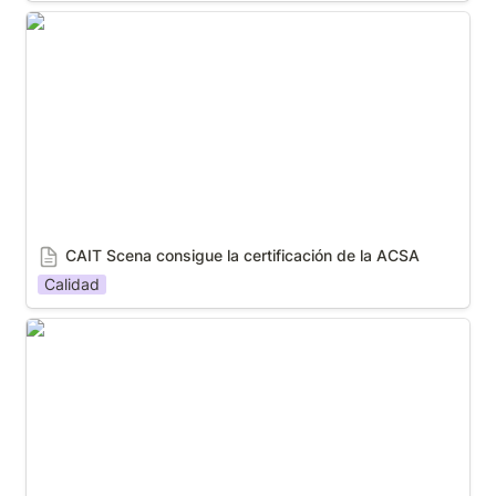
CAIT Scena consigue la certificación de la ACSA
CAIT Scena
 consigue la certificación de la ACSA
Calidad
Autismo Sevilla y Descasur Industrial unidos para
mejorar la empleabilidad de mujeres