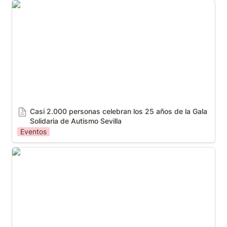
Casi 2.000 personas celebran los 25 años de la Gala
Solidaria de Autismo Sevilla
Casi 2.000 personas celebran los 25 años de la Gala 
Solidaria de Autismo Sevilla
Eventos
Autismo Sevilla desarrolla en Badolatosa un taller
formativo sobre la prevención del acoso escolar