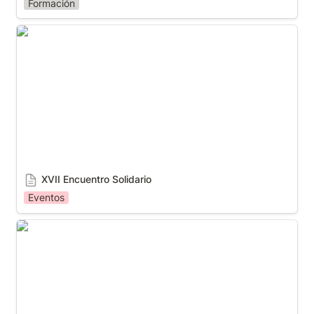
Formación
XVII Encuentro Solidario
XVII Encuentro Solidario
Eventos
Una 'carrera en azotea' logra recaudar más de
30.000 euros para Autismo Sevilla