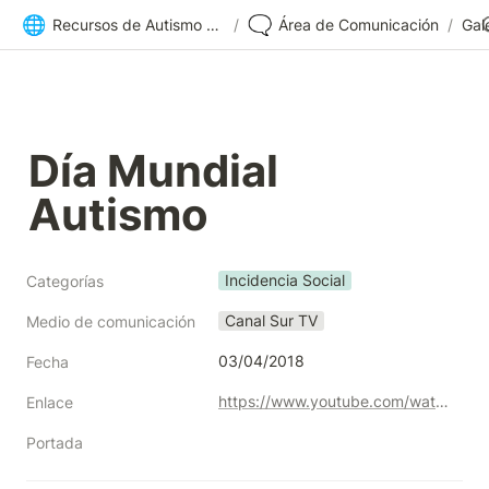
🌐
🗨️
Recursos de Autismo Sevilla | Inicio
/
Área de Comunicación
/
Gal
Día Mundial 
Autismo 
Incidencia Social
Categorías
Canal Sur TV
Medio de comunicación
03/04/2018
Fecha
https://www.youtube.com/watch?v=JJNuCnYp8LU
Enlace
Portada