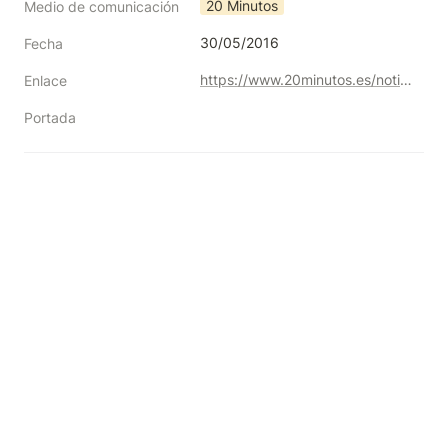
20 Minutos
Medio de comunicación
30/05/2016
Fecha
https://www.20minutos.es/noticia/2759740/0/angel-rivi-re-unico-colegio-educacion-especial-muestra-teatro-escolar-ayuntamiento/
Enlace
Portada