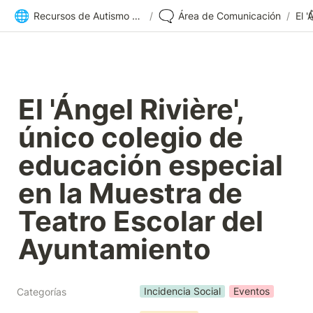
🌐
🗨️
Recursos de Autismo Sevilla | Inicio
/
Área de Comunicación
/
El 'Ángel Rivière', 
único colegio de 
educación especial 
en la Muestra de 
Teatro Escolar del 
Ayuntamiento
Incidencia Social
Eventos
Categorías