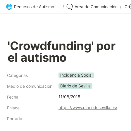
🌐
🗨️
Recursos de Autismo Sevilla | Inicio
/
Área de Comunicación
/
'Crowdfunding' por 
el autismo
Incidencia Social
Categorías
Diario de Sevilla
Medio de comunicación
11/08/2015
Fecha
https://www.diariodesevilla.es/vivirensevilla/Crowdfunding-autismo_0_943105971.html
Enlace
Portada