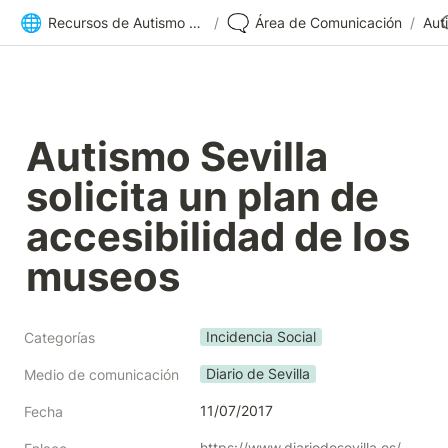
🌐
🗨️
Recursos de Autismo Sevilla | Inicio
/
Área de Comunicación
/
Autismo Sevilla 
solicita un plan de 
accesibilidad de los 
museos
Incidencia Social
Categorías
Diario de Sevilla
Medio de comunicación
11/07/2017
Fecha
https://www.diariodesevilla.es/sevilla/Autismo-Sevilla-solicita-accesibilidad-museos_0_1153085253.html