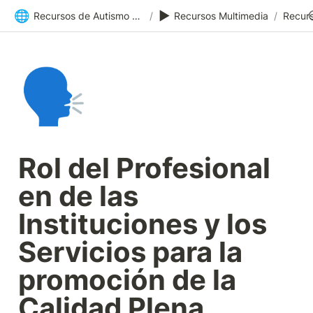
🌐
▶️
Recursos de Autismo Sevilla | Inicio
/
Recursos Multimedia
/
Recurs
🗣️
Rol del Profesional 
en de las 
Instituciones y los 
Servicios para la 
promoción de la 
Calidad Plena