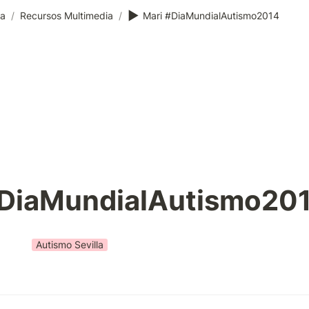
▶️
ia
/
Recursos Multimedia
/
Mari #DiaMundialAutismo2014
#DiaMundialAutismo20
Autismo Sevilla