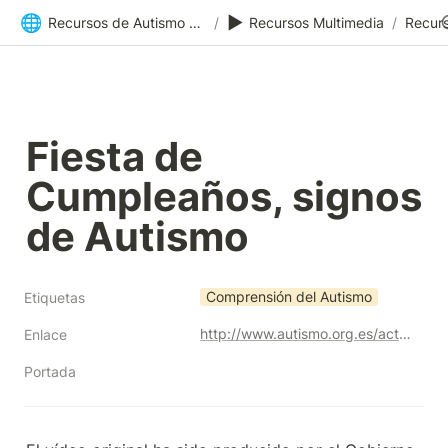
🌐
▶️
Recursos de Autismo Sevilla | Inicio
/
Recursos Multimedia
/
Recurs
Fiesta de 
Cumpleaños, signos 
de Autismo
Comprensión del Autismo
Etiquetas
http://www.autismo.org.es/actualidad/articulo/la-fiesta-de-cumpleanos-un-video-que-ayuda-reconocer-los-signos-del-autismo
Enlace
Portada