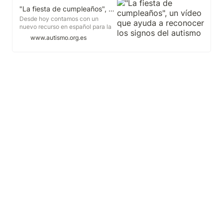
"La fiesta de cumpleaños", un vídeo que ayuda a reconocer los signos del autismo
Desde hoy contamos con un
nuevo recurso en español para la
difusión, sensibilización y
www.autismo.org.es
formación sobre las características
del Trastorno del Espectro del
Autismo (TEA). Se trata del vídeo
titulado "La Fiesta de
Cumpleaños", que tiene como
objetivo ayudar a los profesionales
vinculados a la intervención
directa y a las familias a reconocer
los signos del autismo y los
diferentes modos en que se
pueden manifestar sus
características.