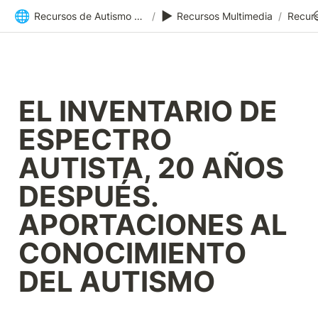
🌐
▶️
Recursos de Autismo Sevilla | Inicio
/
Recursos Multimedia
/
Recurs
EL INVENTARIO DE 
ESPECTRO 
AUTISTA, 20 AÑOS 
DESPUÉS. 
APORTACIONES AL 
CONOCIMIENTO 
DEL AUTISMO