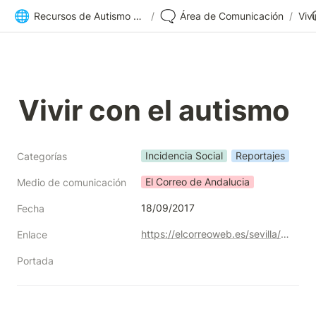
🌐
🗨️
Recursos de Autismo Sevilla | Inicio
/
Área de Comunicación
/
Viv
Vivir con el autismo
Incidencia Social
Reportajes
Categorías
El Correo de Andalucia
Medio de comunicación
18/09/2017
Fecha
https://elcorreoweb.es/sevilla/vivir-con-el-autismo-YC3343144
Enlace
Portada